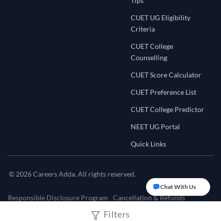
Tips
CUET UG Eligibility
Criteria
CUET College
Counselling
CUET Score Calculator
CUET Preference List
CUET College Predictor
NEET UG Portal
Quick Links
©
2026
Careers Adda. All rights reserved.
Chat With Us
Responsible Disclosure Program
Cancellation & Refunds
Filters
Terms & Conditions
Privacy Policy